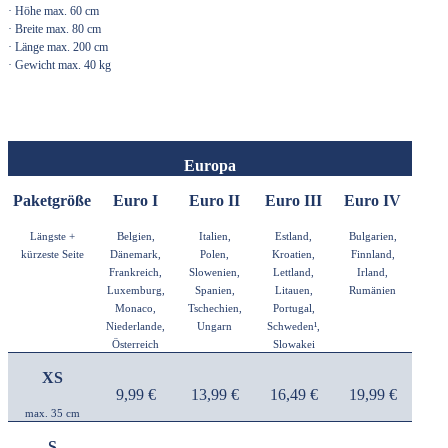
· Höhe max. 60 cm
· Breite max. 80 cm
· Länge max. 200 cm
· Gewicht max. 40 kg
Europa
Paketgröße
Euro I
Euro II
Euro III
Euro IV
Längste +
Belgien,
Italien,
Estland,
Bulgarien,
kürzeste Seite
Dänemark,
Polen,
Kroatien,
Finnland,
Frankreich,
Slowenien,
Lettland,
Irland,
Luxemburg,
Spanien,
Litauen,
Rumänien
Monaco,
Tschechien,
Portugal,
Niederlande,
Ungarn
Schweden¹,
Österreich
Slowakei
XS
9,99 €
13,99 €
16,49 €
19,99 €
max. 35 cm
S