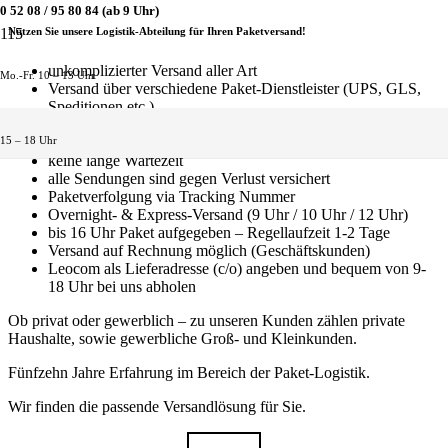
0 52 08 / 95 80 84 (ab 9 Uhr)
Nutzen Sie unsere Logistik-Abteilung für Ihren Paketversand!
unkomplizierter Versand aller Art
Mo.-Fr. 10 – 13 Uhr
Versand über verschiedene Paket-Dienstleister (UPS, GLS,
Speditionen etc.)
Paketshops – holen Sie ihre Pakete bei uns ab, oder starten
Sie hier ihren Versand mit UPS, GLS und DPD.
15 – 18 Uhr
keine lange Wartezeit
alle Sendungen sind gegen Verlust versichert
Paketverfolgung via Tracking Nummer
Overnight- & Express-Versand (9 Uhr / 10 Uhr / 12 Uhr)
bis 16 Uhr Paket aufgegeben – Regellaufzeit 1-2 Tage
Versand auf Rechnung möglich (Geschäftskunden)
Leocom als Lieferadresse (c/o) angeben und bequem von 9-
18 Uhr bei uns abholen
Ob privat oder gewerblich – zu unseren Kunden zählen private
Haushalte, sowie gewerbliche Groß- und Kleinkunden.
Fünfzehn Jahre Erfahrung im Bereich der Paket-Logistik.
Wir finden die passende Versandlösung für Sie.